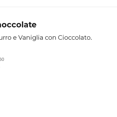
hoccolate
rro e Vaniglia con Cioccolato.
60
0